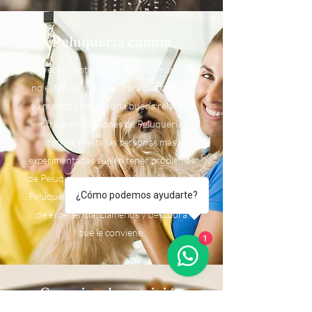
Peluquería canina
¿A veces siente que usted y su mascota
no están en sintonía? Para que usted y
su mascota tengan una buena relación,
ofrecemos sesiones de Peluquería
canina. Hasta las personas más
experimentadas suelen tener problemas
de Peluquería canina, así que ofrecemos
¿Cómo podemos ayudarte?
Peluquería canina para todos los niveles
de experiencia. Llámenos y descubra
qué le conviene.
1
Consejos de nutrición