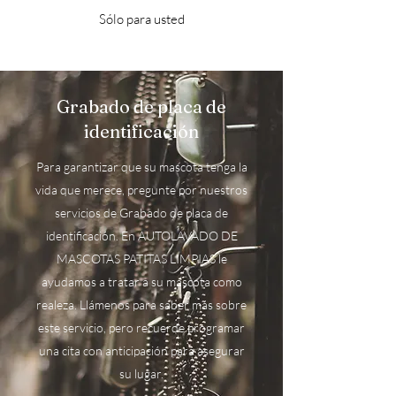
Sólo para usted
Grabado de placa de
identificación
Para garantizar que su mascota tenga la
vida que merece, pregunte por nuestros
servicios de Grabado de placa de
identificación. En AUTOLAVADO DE
MASCOTAS PATITAS LIMPIAS le
ayudamos a tratar a su mascota como
realeza. Llámenos para saber más sobre
este servicio, pero recuerde programar
una cita con anticipación para asegurar
su lugar.