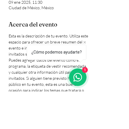
09 ene 2025, 11:30
Ciudad de México, México
Acerca del evento
Esta es la descripción de tu evento. Utiliza este 
espacio para ofrecer un breve resumen del 
evento e información adicional para que tus 
¿Cómo podemos ayudarte?
invitados sepan lo que les espera. 
Puedes agregar datos del evento como el 
programa, la etiqueta de vestir recomendada, 
1
y cualquier otra información útil para los 
invitados. Si alguien tiene previsto hablar en 
público en tu evento, esta es una buena 
ocasión para indicar los temas que tratará o 
incluir una breve biografía. Si el evento está 
dirigido a un público específico, lo puedes 
mencionar aquí. 
Este es el espacio ideal para motivar a las 
personas a que asistan a tu evento, así que no 
temas mostrar personalidad y entusiasmo. 